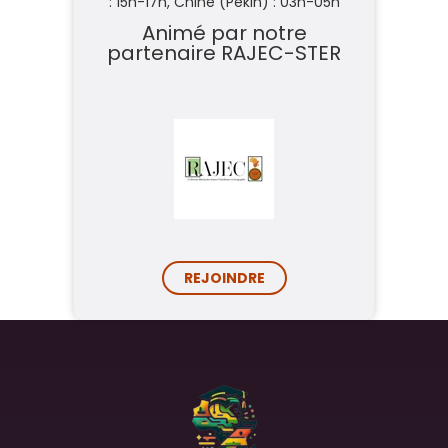
: 15h-17h,
Chine (Pékin) : 03h-05h
Animé par notre
partenaire
RAJEC-STER
REJOINDRE