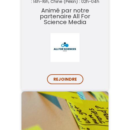
: 14h-16h,
Chine (Pékin) : 02h-04h
Animé par notre
partenaire
All For
Science Media
REJOINDRE